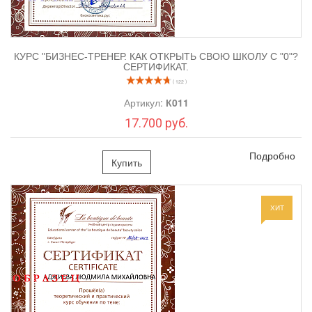
Пирсинг Пупка и вокруг пупка
.
6.
КУРС "БИЗНЕС-ТРЕНЕР. КАК ОТКРЫТЬ СВОЮ ШКОЛУ С "0"?
СЕРТИФИКАТ.
( 122 )
Артикул:
К011
17.700 руб.
Подробно
Купить
Программа:
ХИТ
Теоретическая часть:
Обзор рынка оборудования для проколов.
Строение кожи в местах прокола.
Показания и противопоказания для проведения
процедуры.
Работа с клиентами. Психологические аспекты работы с