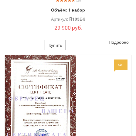
( 72 )
курсу обучение техникам выполнения следующих видов
Объём:
1 набор
прокола:
Артикул:
R103БК
Обучение по зонам прокола:
29.900 руб.
Пирсинг Носа:
1.
крыло носа – Нострил (Nostril), носовой
перегородки – Cептум (Septum), переносица Бридж (Bridge)
Подробно
Купить
вертикальный и горизонтальный.
Пирсинг Уха
2.
: мочки, хрящи и козелок:
- Трагус
- Антитрагус
ХИТ
- Рук
- Дэйс
- Конч
- Хеликс
- Флэт
- Индастриал
- Орбитал
Пирсинг Губы:
3.
вокруг и сами губы, уздечки.
Пирсинг Брови
4.
. Пpoкoлы пo вepтикaли, горизонтальный
прокол, по диагонали.
Пирсинг Языка
5.
.