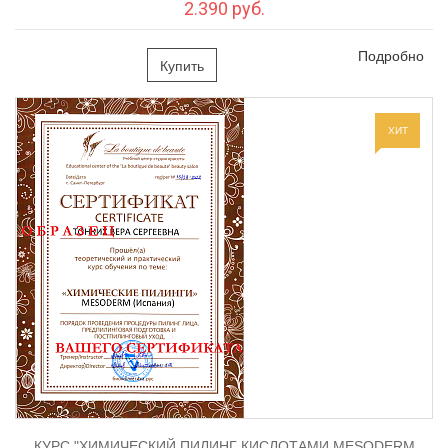
2.390 руб.
Как открыть свой бизнес
(салон красоты, студию
Подробно
пирсинга)! Пошаговая инструкция и нормативная база.
Купить
Как получить безвозмездную
ссуду
для начала
предпринимательской деятельности.
ХИТ
КУРС "ХИМИЧЕСКИЙ ПИЛИНГ КИСЛОТАМИ MESODERM