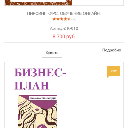
курса Желтый пилинг.
ПИРСИНГ КУРС. ОБУЧЕНИЕ ОНЛАЙН.
( 87 )
Практика
Артикул:
К-012
‌Мастер-класс процедуры "
желтого
" пилинга (видео протокол).
8.700 руб.
Стоимость обучения - 3500
Подробно
Купить
рублей.
АКЦИЯ:
Учитесь БЕСПЛАТНО
при покупке
набора
ХИТ
для процедуры Желтый пилинг
В НАБОР входит:
лосьон
1.
Предпилинговый обезжиривающий
Pre Peeling
Lotion - Biomatrix -
200мл, арт. FL71
Желтый
2.
RETIN
пилинг с ретиноевой кислотой — Biomatrix
-
30мл,
арт. FL-3184