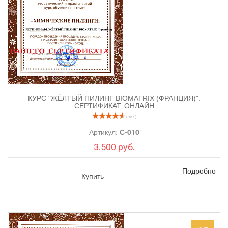
Порядок предпилинговой подготовки и проведения
процедуры, курс, периодичность.
Рабочее место. Протокол проведения процедуры.
Санитария, дезинфекция, гигиена.
Работа с осложнениями после химического пилинга.
Рекомендации по подбору домашнего ухода
косметологом.
Ответы на частые вопросы. Авторские советы и
рекомендации.
КУРС "ЖЁЛТЫЙ ПИЛИНГ BIOMATRIX (ФРАНЦИЯ)".
СЕРТИФИКАТ. ОНЛАЙН
( 137 )
2. ПРАКТИЧЕСКАЯ ЧАСТЬ
: косметолог проводит процедуру
Артикул:
С-010
Пилинг
лица кислотами.
3.500 руб.
Вся линейка косметики для пилинга
«
BIOMATRIX (Франция)
»
Подробно
Купить
1.
Миндальный
пилинг
2, Пилинг
Джесснера
3.
Жёлтый
пилинг.