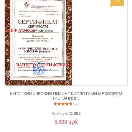
ХИТ
Профессиональная косметика
BIOMATRIX
(Франция)
ИП Михнович Л.В.
ИНН 780736847075
КУРС "ХИМИЧЕСКИЙ ПИЛИНГ КИСЛОТАМИ MESODERM
(ИСПАНИЯ)".
( 160 )
Артикул:
С-002
5.900 руб.