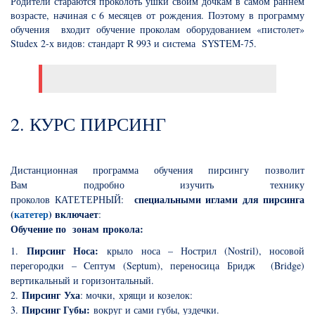
Родители стараются проколоть ушки своим дочкам в самом раннем
возрасте, начиная с 6 месяцев от рождения.
Поэтому в программу
обучения входит
обучение проколам оборудованием «пистолет»
Studex 2-х видов: стандарт R 993 и система SYSTEM-75.
2. КУРС ПИРСИНГ
Дистанционная программа обучения пирсингу позволит
Вам
подробно изучить технику
специальными иглами для пирсинга
проколов
КАТЕТЕРНЫЙ:
(
катетер
) включает
:
Обучение по зонам прокола:
Пирсинг Носа:
1.
крыло носа – Нострил (Nostril), носовой
перегородки – Cептум (Septum), переносица Бридж (Bridge)
вертикальный и горизонтальный.
Пирсинг Уха
2.
: мочки, хрящи и козелок:
Пирсинг Губы:
3.
вокруг и сами губы, уздечки.