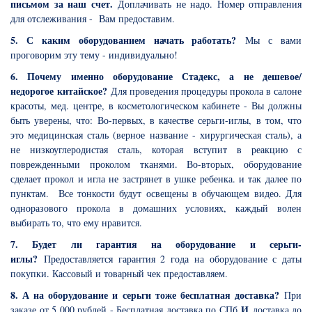
письмом за наш счет.
Доплачивать не надо.
Номер отправления
для отслеживания - Вам предоставим.
5. С каким оборудованием начать работать?
Мы с вами
проговорим эту тему - индивидуально!
6. Почему именно оборудование Стадекс, а не дешевое/
недорогое китайское?
Для проведения процедуры прокола в салоне
красоты, мед. центре, в косметологическом кабинете - Вы должны
быть уверены, что: Во-первых, в качестве серьги-иглы, в том, что
это медицинская сталь (верное название - хирургическая сталь), а
не низкоуглеродистая сталь, которая вступит в реакцию с
поврежденными проколом тканями. Во-вторых, оборудование
сделает прокол и игла не застрянет в ушке ребенка. и так далее по
пунктам. Все тонкости будут освещены в обучающем видео. Для
одноразового прокола в домашних условиях, каждый волен
выбирать то, что ему нравится.
7. Будет ли гарантия на оборудование и серьги-
иглы?
Предоставляется гарантия 2 года на оборудование с даты
покупки. Кассовый и товарный чек предоставляем.
8. А на оборудование и серьги тоже бесплатная доставка?
При
И
заказе от 5 000 рублей - Бесплатная доставка по СПб
доставка до