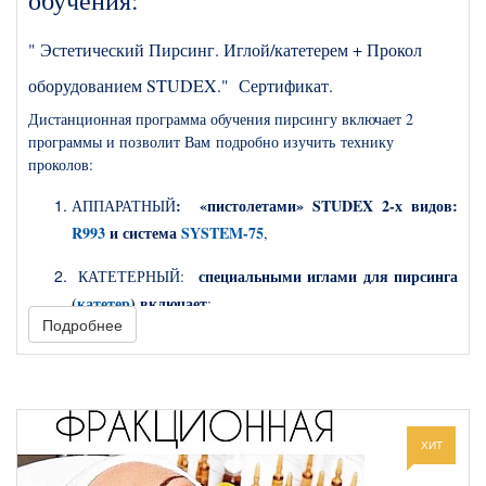
обучения:
" Эстетический Пирсинг. Иглой/катетерем + Прокол
оборудованием STUDEX." Сертификат.
Дистанционная программа обучения пирсингу включает 2
программы и позволит Вам
подробно изучить технику
проколов:
: «пистолетами» STUDEX
2-х видов:
АППАРАТНЫЙ
R993
и система
SYSTEM-75
,
специальными иглами для пирсинга
КАТЕТЕРНЫЙ:
(
катетер
) включает
:
Подробнее
Обучение по зонам прокола:
Пирсинг Носа:
1.
крыло носа – Нострил (Nostril), носовой
перегородки – Cептум (Septum), переносица Бридж (Bridge)
вертикальный и горизонтальный.
ХИТ
Пирсинг Уха
2.
: мочки, хрящи и козелок:
- Трагус