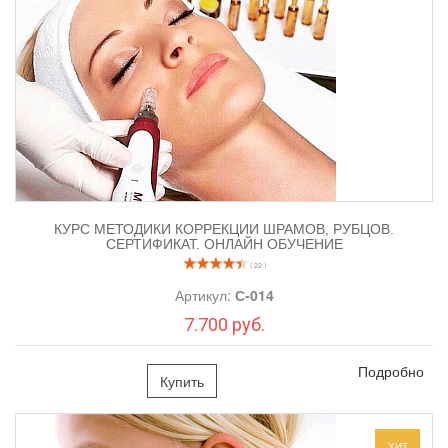
- Антитрагус
- Рук
- Дэйс
- Конч
- Хеликс
- Флэт
- Индастриал
- Орбитал
Пирсинг Губы:
3.
вокруг и сами губы, уздечки.
Пирсинг Брови
4.
. Пpoкoлы пo вepтикaли, горизонтальный
прокол, по диагонали.
КУРС МЕТОДИКИ КОРРЕКЦИИ ШРАМОВ, РУБЦОВ.
Пирсинг Языка
5.
СЕРТИФИКАТ. ОНЛАЙН ОБУЧЕНИЕ
.
Пирсинг Пупка и вокруг пупка
.
6.
( 22 )
Артикул:
С-014
7.700 руб.
Программа "Эстетический пирсинг.
Подробно
Расширенный курс":
Купить
Пирсинг традиционно разделяют по расположению проколов на
эстетический
интимный
(традиционные проколы) и
(зона
ХИТ