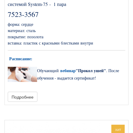
системой System-75 - 1 пара
7523-3567
форма: сердце
материал: сталь
покрытие:
позолота
вставка: пластик с красными блестками внутри
Расписание
:
вебинар
"Прокол ушей"
О
бучающий
. После
обучения - выдается сертификат!
Подробнее
Прокалывание ушей
– очень древняя традиция, но она и по
сегодняшний день в моде. Никто не сомневается, что так будет
всегда. Поэтому прокалывание ушей – это услуга, которая всегда
востребована и поэтому всегда должна присутствовать в
ХИТ