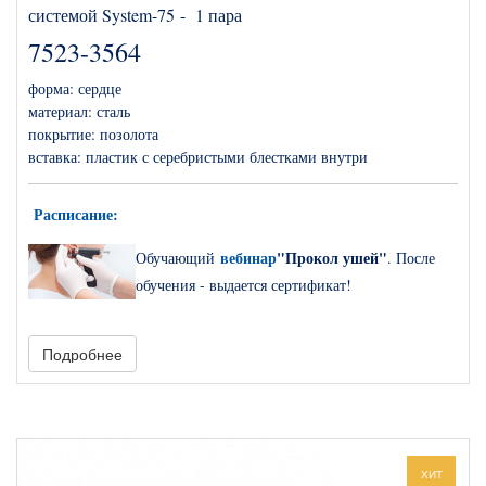
системой System-75 - 1 пара
7523-3564
форма: сердце
материал: сталь
покрытие:
позолота
вставка: пластик с серебристыми блестками внутри
Расписание
:
вебинар
"Прокол ушей"
О
бучающий
. После
обучения - выдается сертификат!
Подробнее
Прокалывание ушей
– очень древняя традиция, но она и по
сегодняшний день в моде. Никто не сомневается, что так будет
всегда. Поэтому прокалывание ушей – это услуга, которая всегда
востребована и поэтому всегда должна присутствовать в
ХИТ