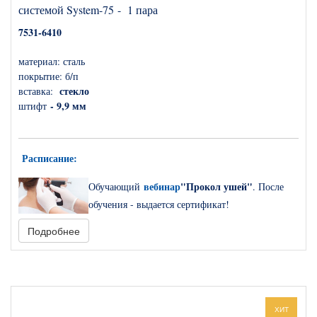
системой System-75 - 1 пара
7531-6410
материал: сталь
покрытие:
б/п
стекло
вставка:
- 9,9 мм
штифт
Расписание
:
вебинар
"Прокол ушей"
О
бучающий
. После
обучения - выдается сертификат!
Подробнее
Прокалывание ушей
– очень древняя традиция, но она и по
сегодняшний день в моде. Никто не сомневается, что так будет
всегда.
ХИТ