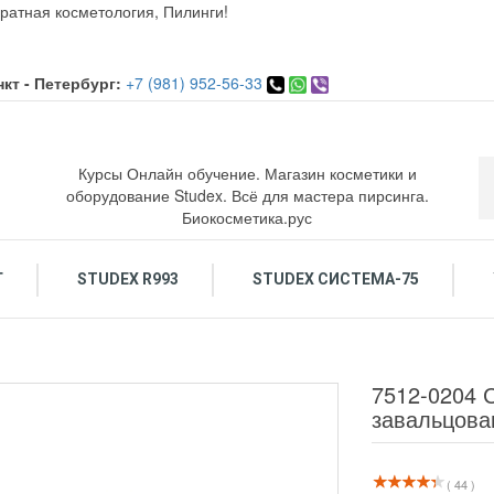
ратная косметология, Пилинги!
кт - Петербург:
+7 (981) 952-56-33
Курсы Онлайн обучение. Магазин косметики и
оборудование Studex. Всё для мастера пирсинга.
Биокосметика.рус
Г
STUDEX R993
STUDEX СИСТЕМА-75
ОСМЕТИКА ДЛЯ ЛИЦА
ОБУЧЕНИЕ КОСМЕТОЛОГИЯ. ПИРСИНГ.
ПИРСИНГ: Украшения и инструменты
По
7512-0204 
завальцова
( 44 )