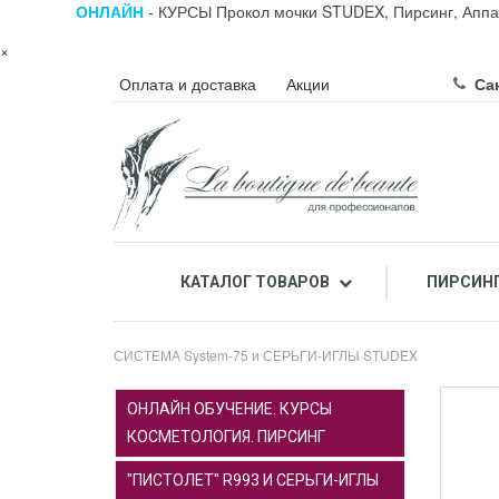
ОНЛАЙН
- КУРСЫ Прокол мочки STUDEX, Пирсинг, Аппа
×
Оплата и доставка
Акции
Сан
КАТАЛОГ ТОВАРОВ
ПИРСИН
ПРОФЕССИОНАЛЬНЫЙ ПИЛИНГ ЛИЦА КИСЛОТАМИ
ПРОФЕССИОНАЛЬНАЯ К
СИСТЕМА System-75 и СЕРЬГИ-ИГЛЫ STUDEX
ОНЛАЙН ОБУЧЕНИЕ. КУРСЫ
КОСМЕТОЛОГИЯ. ПИРСИНГ
"ПИСТОЛЕТ" R993 И СЕРЬГИ-ИГЛЫ