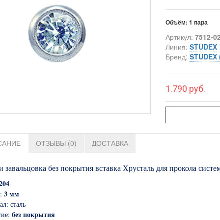
Объём:
1 пара
Артикул:
7512-0
Линия:
STUDEX
Бренд:
STUDEX 
1.790 руб.
САНИЕ
ОТЗЫВЫ (0)
ДОСТАВКА
и завальцовка без покрытия вставка Хрусталь для прокола систем
204
3 мм
р:
ал: сталь
без покрытия
тие: