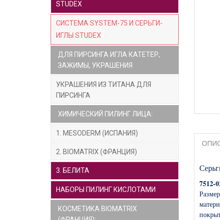
STUDEX
СИСТЕМА SYSTEM-75 И СЕРЬГИ-
ИГЛЫ STUDEX
ДЛЯ ПИРСИНГА ИГЛА КАТЕТЕР,
ЗАЖИМЫ, УКРАШЕНИЯ
УКРАШЕНИЯ ИЗ ТИТАНА ДЛЯ
ПИРСИНГА
ХИМИЧЕСКИЙ ПИЛИНГ ЛИЦА:
1. MESODERM (ИСПАНИЯ)
ОПИ
2. BIOMATRIX (ФРАНЦИЯ)
Серьг
3. БЕЛИТА
7512-0
НАБОРЫ ПИЛИНГ КИСЛОТАМИ
Разме
матери
КОСМЕТИКА BIOMATRIX
покры
(ФРАНЦИЯ):