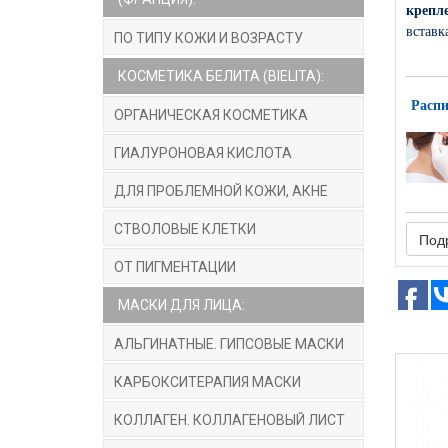
крепле
вставк
ПО ТИПУ КОЖИ И ВОЗРАСТУ
КОСМЕТИКА БЕЛИТА (BIELITA):
Распи
ОРГАНИЧЕСКАЯ КОСМЕТИКА
ГИАЛУРОНОВАЯ КИСЛОТА
ДЛЯ ПРОБЛЕМНОЙ КОЖИ, АКНЕ
СТВОЛОВЫЕ КЛЕТКИ
Под
Прока
Поэтом
ОТ ПИГМЕНТАЦИИ
услуг 
МАСКИ ДЛЯ ЛИЦА:
АЛЬГИНАТНЫЕ. ГИПСОВЫЕ МАСКИ
КАРБОКСИТЕРАПИЯ МАСКИ
КОЛЛАГЕН. КОЛЛАГЕНОВЫЙ ЛИСТ