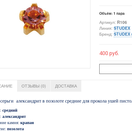
Объём:
1 пара
Артикул:
R106
Линия:
STUDEX
Бренд:
STUDEX 
400 руб.
САНИЕ
ОТЗЫВЫ (0)
ДОСТАВКА
 серьги александрит в позолоте средние для прокола ушей пис
средний
р:
александрит
ь:
крапан
ние камня:
позолота
тие: