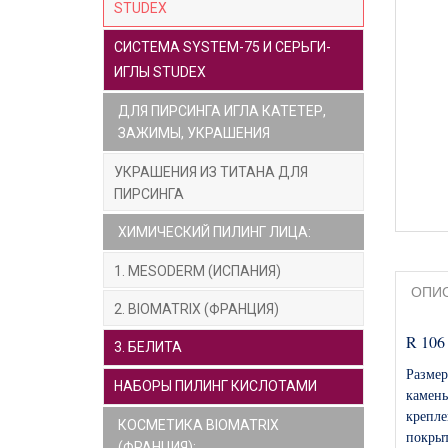
STUDEX
СИСТЕМА SYSTEM-75 И СЕРЬГИ-
ИГЛЫ STUDEX
ДЛЯ ПИРСИНГА ИГЛА КАТЕТЕР,
ЗАЖИМЫ, УКРАШЕНИЯ
УКРАШЕНИЯ ИЗ ТИТАНА ДЛЯ
ПИРСИНГА
ХИМИЧЕСКИЙ ПИЛИНГ ЛИЦА:
1. MESODERM (ИСПАНИЯ)
ОПИ
2. BIOMATRIX (ФРАНЦИЯ)
R 106
3. БЕЛИТА
Разме
НАБОРЫ ПИЛИНГ КИСЛОТАМИ
камен
крепле
КОСМЕТИКА BIOMATRIX
покры
(ФРАНЦИЯ):