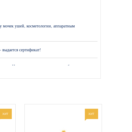
у мочек ушей, косметологии, аппаратным
 - выдается сертификат!
оде. Никто не сомневается, что так будет всегда.
ому всегда должна присутствовать в огромном перечне
ХИТ
ХИТ