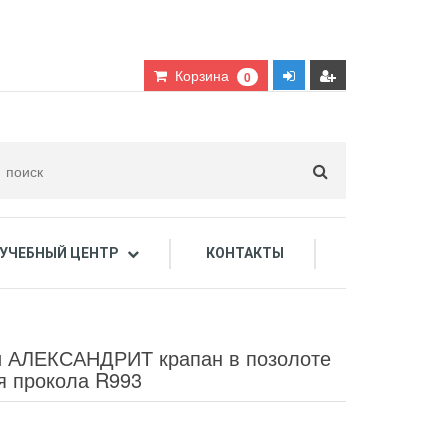
Корзина
0
УЧЕБНЫЙ ЦЕНТР
КОНТАКТЫ
дарочные сертификаты
и АЛЕКСАНДРИТ крапан в позолоте
я прокола R993