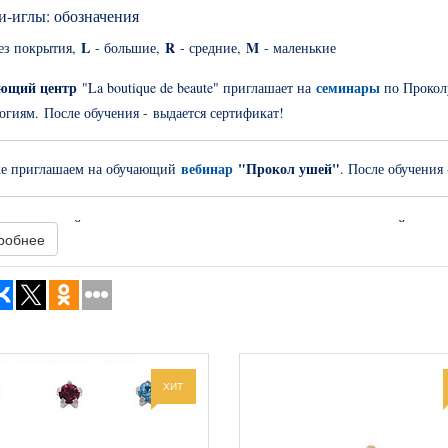
и-иглы: о
бозначения
L
R
M
ез покрытия,
- большие,
- средние,
- маленькие
ющий центр
семинары
"La boutique de beaute" приглашает на
по Прокол
огиям. После обучения - выдается сертификат!
вебинар
"Прокол ушей"
же приглашаем на обучающий
. После обучения
ывание ушей – очень древняя традиция, но она и по сегодняшний день в м
робнее
у прокалывание ушей – это услуга, которая всегда востребована и поэт
косметолога.
ХИТ