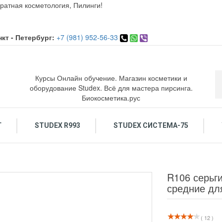
ратная косметология, Пилинги!
кт - Петербург:
+7 (981) 952-56-33
Курсы Онлайн обучение. Магазин косметики и
оборудование Studex. Всё для мастера пирсинга.
Биокосметика.рус
Г
STUDEX R993
STUDEX СИСТЕМА-75
ОСМЕТИКА ДЛЯ ЛИЦА
ОБУЧЕНИЕ КОСМЕТОЛОГИЯ. ПИРСИНГ.
ПИРСИНГ: Украшения и инструменты
По
R106 серьг
средние дл
( 12 )