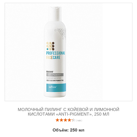
способах борьбы с ней в
статье
. Как построить уход в домашних
условиях.
Чтобы получить желаемый результат, для Вас:
1. Консультация косметолога
ОНЛАЙН
.
2. Диагностика кожи, подбор средств в домашний уход,
2.
Семинары
МОЛОЧНЫЙ ПИЛИНГ С КОЙЕВОЙ И ЛИМОННОЙ
КИСЛОТАМИ «ANTI-PIGMENT», 250 МЛ
( 149 )
Объём:
250 мл