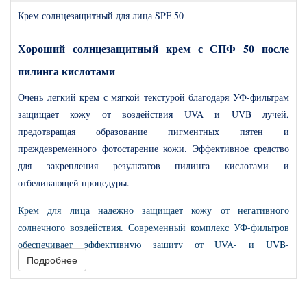
Крем солнцезащитный для лица SPF 50
Хороший солнцезащитный крем с СПФ 50 после
пилинга кислотами
Очень легкий крем с мягкой текстурой благодаря УФ-фильтрам
защищает кожу от воздействия UVA и UVB лучей,
предотвращая образование пигментных пятен и
преждевременного фотостарение кожи. Эффективное средство
для закрепления результатов пилинга кислотами и
отбеливающей процедуры.
Крем для лица надежно защищает кожу от негативного
солнечного воздействия. Современный комплекс УФ-фильтров
обеспечивает эффективную защиту от UVA- и UVB-
Подробнее
лучей.
Использо
вать в период активной инсоляции и после
косметических процедур.
Подробнее
о проблемах неравномерной пигментации и