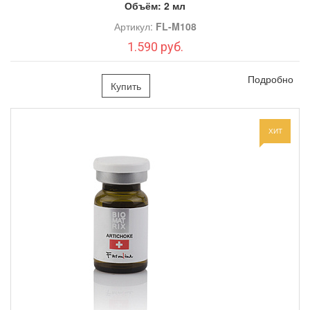
дает легкое обезболивающее действие.
Объём:
2 мл
Артикул:
FL-M108
1.590 руб.
Методики омоложения
Подробно
Купить
ХИТ
Больше полезного видео на: