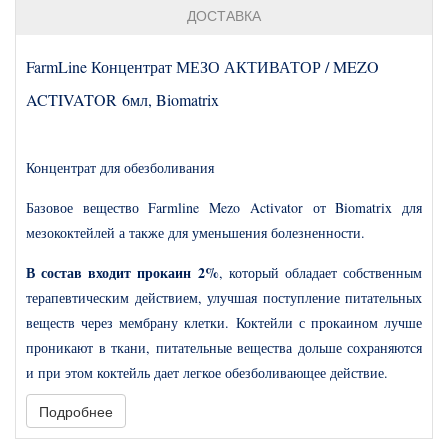
ДОСТАВКА
FarmLine Концентрат МЕЗО АКТИВАТОР / MEZO
ACTIVATOR 6мл, Biomatrix
Концентрат для обезболивания
Базовое вещество Farmline Mezo Activator от Biomatrix для
мезококтейлей а также для уменьшения болезненности.
В состав входит прокаин 2%
, который обладает собственным
терапевтическим действием, улучшая поступление питательных
веществ через мембрану клетки. Коктейли с прокаином лучше
проникают в ткани, питательные вещества дольше сохраняются
и при этом коктейль дает легкое обезболивающее действие.
Подробнее
Противопоказания
: повышенная чувствительность к прокаину
и новокаину.