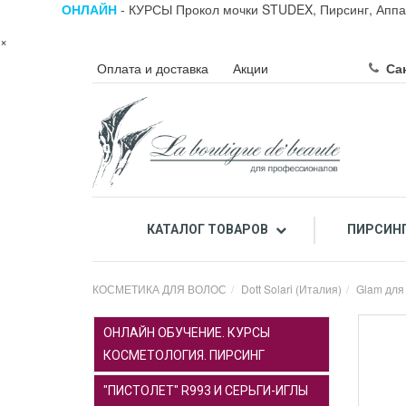
ОНЛАЙН
- КУРСЫ Прокол мочки STUDEX, Пирсинг, Аппа
×
Оплата и доставка
Акции
Сан
КАТАЛОГ ТОВАРОВ
ПИРСИН
ПРОФЕССИОНАЛЬНЫЙ ПИЛИНГ ЛИЦА КИСЛОТАМИ
ПРОФЕССИОНАЛЬНАЯ К
КОСМЕТИКА ДЛЯ ВОЛОС
Dott Solari (Италия)
Glam для
ОНЛАЙН ОБУЧЕНИЕ. КУРСЫ
КОСМЕТОЛОГИЯ. ПИРСИНГ
"ПИСТОЛЕТ" R993 И СЕРЬГИ-ИГЛЫ