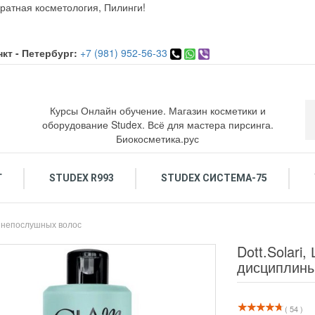
ратная косметология, Пилинги!
кт - Петербург:
+7 (981) 952-56-33
Курсы Онлайн обучение. Магазин косметики и
оборудование Studex. Всё для мастера пирсинга.
Биокосметика.рус
Г
STUDEX R993
STUDEX СИСТЕМА-75
ОСМЕТИКА ДЛЯ ЛИЦА
ОБУЧЕНИЕ КОСМЕТОЛОГИЯ. ПИРСИНГ.
ПИРСИНГ: Украшения и инструменты
По
 непослушных волос
Dott.Solari
дисциплины
( 54 )