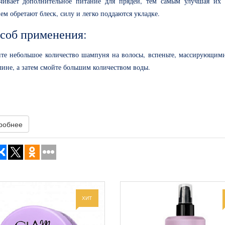
ечивает дополнительное питание для прядей, тем самым улучшая их
ем обретают блеск, силу и легко поддаются укладке.
соб применения:
те небольшое количество шампуня на волосы, вспеньте, массирующим
лине, а затем смойте большим количеством воды.
робнее
ХИТ