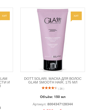
ХИТ
ХИТ
GLAM
DOTT.SOLARI, МАСКА ДЛЯ ВОЛОС
СТИ И
GLAM SMOOTH HAIR, 175 МЛ
Л
( 26 )
Объём:
150 мл
Артикул:
8004347128344
3