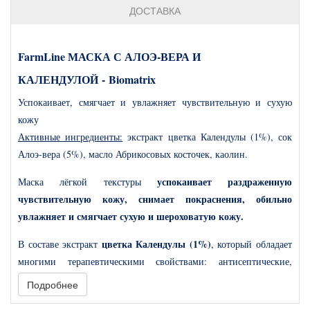
ДОСТАВКА
FarmLine МАСКА С АЛОЭ-ВЕРА И
КАЛЕНДУЛОЙ
-
Biomatrix
Успокаивает, смягчает и увлажняет чувствительную и сухую
кожу
Активные ингредиенты:
экстракт цветка Календулы (1%), сок
Алоэ-вера (5%), масло Абрикосовых косточек, каолин.
успокаивает раздраженную
Маска лёгкой текстуры
чувствительную кожу, снимает покраснения, обильно
увлажняет и смягчает сухую и шероховатую кожу.
цветка Календулы (1%)
В составе экстракт
, который обладает
многими терапевтическими свойствами: антисептические,
целебные, увлажняющие, вяжущие, очищающие,
Подробнее
противовоспалительные, кровоостанавливающие,