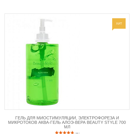
основе 2 форм гиалуроновой кислоты, соли магния L-
пиролидонкарбоновой кислоты и алоэ.
Укрепляет и подтягивает кожные покровы, снижает спазм
ХИТ
лицевых мышц, способствует сокращению морщин и замедляет
появление новых. Повышает упругость и создает эффект
«наполненности» за счет глубокой гидратации. Оказывает
детоксицирующее действие, регулирует обновление и обменные
процессы, устраняет сухость и выравнивает цвет лица благодаря
содержанию фолиевой кислоты.
Токопроводящий гель для микротоков и ионофореза
применяется в омолаживающих и реабилитационных
программах, а также с профилактической целью для всех типов
кожи.
ГЕЛЬ ДЛЯ МИОСТИМУЛЯЦИИ, ЭЛЕКТРОФОРЕЗА И
МИКРОТОКОВ АКВА-ГЕЛЬ АЛОЭ-ВЕРА BEAUTY STYLE 700
МЛ
( 88 )