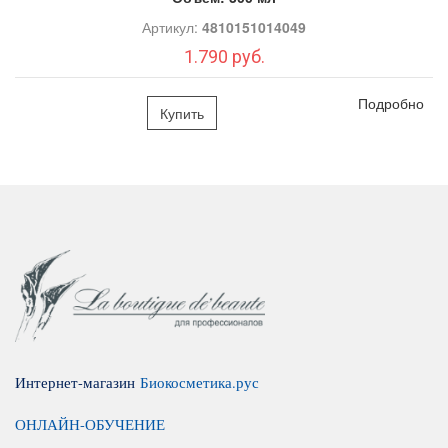
Экстракт плюща
обладает антибактериальной активностью и
Артикул:
4810151014049
регулирует работу сальных желез. Повышает тонус кожи,
уменьшает поры, стимулирует выведение токсинов.
1.790 руб.
Экстракт овса
защищает кожу, предотвращает обезвоживание,
Подробно
Купить
смягчает и успокаивает.
Рекомендации по применению:
Подготовка к механической чистке:
Положить на лицо
пропитанную лосьоном марлевую салфетку. Время
экспозиции 10 минут (салфетка не должна высыхать),
после чего провести экстракцию комедонов.
Аппаратная чистка
: Лосьон используется в сочетании с
ультразвуковым аппаратом для УЗ чистки, а также с
Интернет-магазин
Биокосметика.рус
аппаратом гальваники для дезинкрустации.
ОНЛАЙН-ОБУЧЕНИЕ