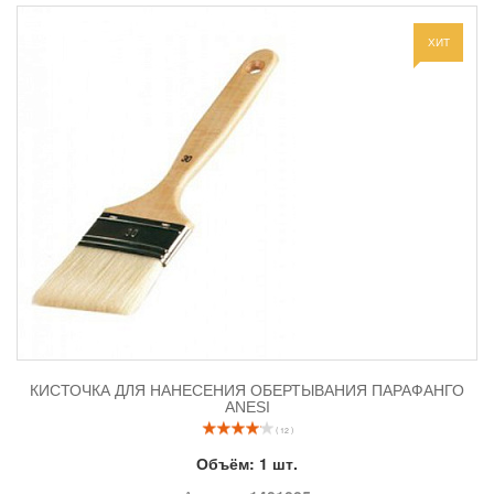
Материал лезвия: сталь
Рекомендации по использованию
ХИТ
Безопасный нож требует аккуратного и бережного обращения,
не рекомендуется ронять и использовать в других целях, только
для разрезания пленки и обертывания Парафанго!
Подцепить тонким пластиковым кончиком кожа край пленки
вместе с обертыванием Парафанго и продвинуть нож вперед, до
соприкосновения режущей кромки с краем. Далее аккуратно
вести нож, разрезая пленку вместе с препаратом. Развернуть
края и снять Парафанго с тела. Нож очистить от остатков
обертывания при помощи очистителя «Параклин».
КИСТОЧКА ДЛЯ НАНЕСЕНИЯ ОБЕРТЫВАНИЯ ПАРАФАНГО
ANESI
( 12 )
Объём:
1 шт.