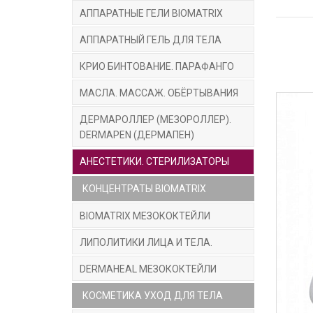
Резу
АППАРАТНЫЕ ГЕЛИ BIOMATRIX
АППАРАТНЫЙ ГЕЛЬ ДЛЯ ТЕЛА
КРИО БИНТОВАНИЕ. ПАРАФАНГО
МАСЛА. МАССАЖ. ОБЁРТЫВАНИЯ
Как п
ДЕРМАРОЛЛЕР (МЕЗОРОЛЛЕР).
DERMAPEN (ДЕРМАПЕН)
Смешат
перем
АНЕСТЕТИКИ. СТЕРИЛИЗАТОРЫ
шпател
КОНЦЕНТРАТЫ BIOMATRIX
единой
BIOMATRIX МЕЗОКОКТЕЙЛИ
Курс 
ЛИПОЛИТИКИ ЛИЦА И ТЕЛА.
10-12 
DERMAHEAL МЕЗОКОКТЕЙЛИ
Возмож
КОСМЕТИКА УХОД ДЛЯ ТЕЛА
Все
а