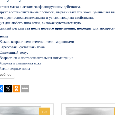
атная маска с легким эксфолиирующим действием.
рует восстановительные процессы, выравнивает тон кожи, уменьшает в
ет противовоспалительными и увлажняющими свойствами.
ит для любого типа кожи, включая чувствительную.
нный результата после первого применения, подходит для экспресс-
чение
Кожа с возрастными изменениями, морщинами
Стрессовая, «уставшая» кожа
Сниженный тонус
Возрастная и поствоспалительная пигментация
Жирная и смешанная кожа
Расширенные поры
Тусклый цвет лица
робнее
ные компоненты и действие
етическое действие ингредиентов позволяет получить видимый результат,
чивает при однократном использовании.
ХИТ