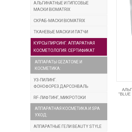
Соли 
АЛЬГИНАТНЫЕ И ГИПСОВЫЕ
Облада
МАСКИ BIOMATRIX
Диато
СКРАБ-МАСКИ BIOMATRIX
ремине
ТКАНЕВЫЕ МАСКИ И ПАТЧИ
Компл
КУРСЫ ПИРСИНГ. АППАРАТНАЯ
Гликол
КОСМЕТОЛОГИЯ. СЕРТИФИКАТ
Оксиян
предуп
АППАРАТЫ GEZATONE И
Молочн
КОСМЕТИКА:
Лимонн
УЗ-ПИЛИНГ.
отбели
ФОНОФОРЕЗ.ДАРСОНВАЛЬ
Тартар
АЛЬ
воспал
"BLUE 
RF-ЛИФТИНГ, МИКРОТОКИ
АППАРАТНАЯ КОСМЕТИКА И SPA
Колла
УХОД:
Лаван
АППАРАТНЫЕ ГЕЛИ BEAUTY STYLE