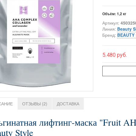
Объём:
1,2 кг
Артикул:
450325
Линия:
Beauty S
Бренд:
BEAUTY 
5.480 руб.
САНИЕ
ОТЗЫВЫ (2)
ДОСТАВКА
гинатная лифтинг-маска "Fruit AHA
uty Style