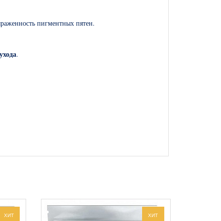
ыраженность пигментных пятен.
ухода
.
 который альгинатная маска «Fruit AHA 5 + Collagen»
ХИТ
ХИТ