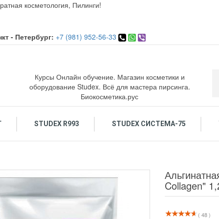
ратная косметология, Пилинги!
кт - Петербург:
+7 (981) 952-56-33
Курсы Онлайн обучение. Магазин косметики и
оборудование Studex. Всё для мастера пирсинга.
Биокосметика.рус
Г
STUDEX R993
STUDEX СИСТЕМА-75
ОСМЕТИКА ДЛЯ ЛИЦА
ОБУЧЕНИЕ КОСМЕТОЛОГИЯ. ПИРСИНГ.
ПИРСИНГ: Украшения и инструменты
По
Альгинатная
Collagen" 1,
( 48 )