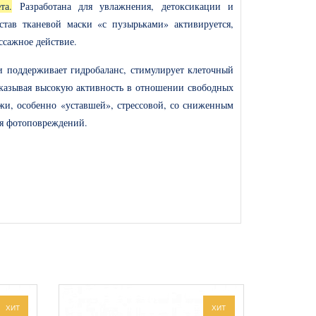
та.
Разработана для увлажнения, детоксикации и
тав тканевой маски «с пузырьками» активируется,
ссажное действие.
 и поддерживает гидробаланс, стимулирует клеточный
оказывая высокую активность в отношении свободных
жи, особенно «уставшей», стрессовой, со сниженным
ия фотоповреждений.
архатистость коже. Активен в отношении свободных
в, уменьшает выраженность морщин. Способствует
ХИТ
ХИТ