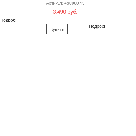
Артикул:
4500007К
3.490 руб.
Подробно
Подробно
Купить
ть бумажной салфеткой. Расправить маску на лице,
крем по типу кожи.
держивающего ухода использовать маску раз в неделю
500 South Dupont Highway, Dover) США.