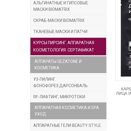
АЛЬГИНАТНЫЕ И ГИПСОВЫЕ
МАСКИ BIOMATRIX
Экстра
регене
СКРАБ-МАСКИ BIOMATRIX
Экстра
ТКАНЕВЫЕ МАСКИ И ПАТЧИ
местны
КУРСЫ ПИРСИНГ. АППАРАТНАЯ
цвет л
КОСМЕТОЛОГИЯ. СЕРТИФИКАТ
Гиалур
АППАРАТЫ GEZATONE И
легкий
КОСМЕТИКА:
Экстр
УЗ-ПИЛИНГ.
диском
ФОНОФОРЕЗ.ДАРСОНВАЛЬ
КАР
ЛИЦА И
Экстра
RF-ЛИФТИНГ, МИКРОТОКИ
устран
АППАРАТНАЯ КОСМЕТИКА И SPA
Экстр
УХОД:
активн
АППАРАТНЫЕ ГЕЛИ BEAUTY STYLE
плотно