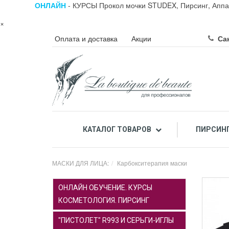
ОНЛАЙН
- КУРСЫ Прокол мочки STUDEX, Пирсинг, Аппа
×
Оплата и доставка
Акции
Сан
КАТАЛОГ ТОВАРОВ
ПИРСИН
ПРОФЕССИОНАЛЬНЫЙ ПИЛИНГ ЛИЦА КИСЛОТАМИ
ПРОФЕССИОНАЛЬНАЯ К
МАСКИ ДЛЯ ЛИЦА:
Карбокситерапия маски
ОНЛАЙН ОБУЧЕНИЕ. КУРСЫ
КОСМЕТОЛОГИЯ. ПИРСИНГ
"ПИСТОЛЕТ" R993 И СЕРЬГИ-ИГЛЫ