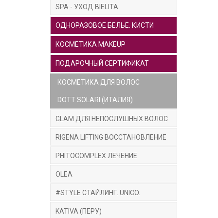
SPA - УХОД BIELITA
Страна
ОДНОРАЗОВОЕ БЕЛЬЕ. КИСТИ
Что т
КОСМЕТИКА MAKEUP
Безинъ
ПОДАРОЧНЫЙ СЕРТИФИКАТ
Это д
сопров
КОСМЕТИКА ДЛЯ ВОЛОС
При в
DOTT SOLARI (ИТАЛИЯ)
и пит
GLAM ДЛЯ НЕПОСЛУШНЫХ ВОЛОС
устало
RIGENA LIFTING ВОССТАНОВЛЕНИЕ
После
откры
PHITOCOMPLEX ЛЕЧЕНИЕ
кожу.
OLEA
сузит 
#STYLE СТАЙЛИНГ. UNICO.
Таким 
но явл
KATIVA (ПЕРУ)