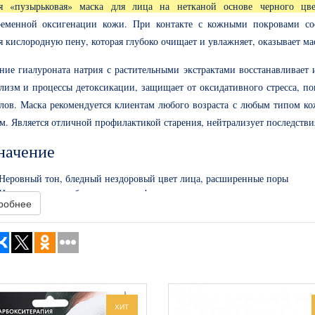
ая «пузырьковая» маска для лица на нетканой основе черного цве
ременной оксигенации кожи. При контакте с кожными покровами сос
я кислородную пену, которая глубоко очищает и увлажняет, оказывает ма
ние гиалуроната натрия с растительными экстрактами восстанавливает
лизм и процессы детоксикации, защищает от оксидативного стресса, п
лов. Маска рекомендуется клиентам любого возраста с любым типом ко
м. Является отличной профилактикой старения, нейтрализует последств
начение
Неровный тон, бледный нездоровый цвет лица, расширенные поры
Нарушение гидробаланса, дискомфорт, кожа «в стрессе»
робнее
Жители мегаполисов и экологически неблагоприятных районов
Профилактика раннего старения
ивные компоненты и действие
акт опунции Диллениуса
выраженно увлажняет, придает гладкость и б
алов, сдерживает развитие воспалительных и возрастных процессо
ХИТ
нию тона кожи и цвета лица.