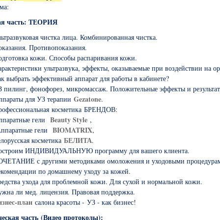
ма:
ая часть: ТЕОРИЯ
ьтразвуковая чистка лица. Комбинированная чистка.
оказания. Противопоказания.
одготовка кожи. Способы распаривания кожи.
рактеристики ультразвука, эффекты, оказываемые при воздействии на о
к выбрать эффективный аппарат для работы в кабинете?
З пилинг, фонофорез, микромассаж. Положительные эффекты и результа
Gezatone
ппараты
для УЗ терапии
.
рофессиональная косметика БРЕНДОВ:
Beauty Style
ппаратные гели
,
BIOMATRIX
ппаратные гели
,
БЕЛИТА
елорусская косметика
.
остроим ИНДИВИДУАЛЬНУЮ программу для вашего клиента.
ОЧЕТАНИЕ с другими методиками омоложения и уходовыми процедурами
екомендации по домашнему уходу за кожей.
едства ухода для проблемной кожи. Для сухой и нормальной кожи.
жна ли мед. лицензия. Правовая поддержка.
изнес-план
салона красоты - УЗ - как бизнес!
еская часть (Видео протоколы):