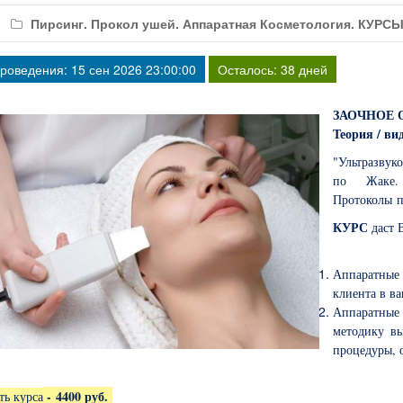
Пирсинг. Прокол ушей. Аппаратная Косметология. КУР
роведения: 15 сен 2026 23:00:00
Осталось: 38 дней
ЗАОЧНОЕ О
Теория / ви
"Ультразвук
по Жак
Протоколы
п
КУРС
даст 
Аппаратные
клиента в ва
Аппаратные
методику вы
процедуры, 
-
4400 руб.
ть курса