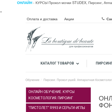
ОНЛАЙН
- КУРСЫ Прокол мочки STUDEX, Пирсинг, Аппа
×
Оплата и доставка
Акции
Сан
КАТАЛОГ ТОВАРОВ
ПИРСИН
ПРОФЕССИОНАЛЬНЫЙ ПИЛИНГ ЛИЦА КИСЛОТАМИ
ПРОФЕССИОНАЛЬНАЯ К
Обучение
Пирсинг. Прокол ушей. Аппаратная Косметол
ОНЛАЙН ОБУЧЕНИЕ. КУРСЫ
ОНЛ
КОСМЕТОЛОГИЯ. ПИРСИНГ
ФОН
"ПИСТОЛЕТ" R993 И СЕРЬГИ-ИГЛЫ