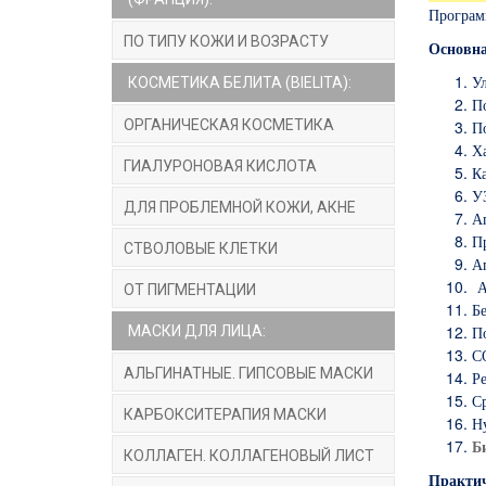
Програм
ПО ТИПУ КОЖИ И ВОЗРАСТУ
Основн
Ул
КОСМЕТИКА БЕЛИТА (BIELITA):
П
ОРГАНИЧЕСКАЯ КОСМЕТИКА
П
Ха
ГИАЛУРОНОВАЯ КИСЛОТА
Ка
У
ДЛЯ ПРОБЛЕМНОЙ КОЖИ, АКНЕ
А
П
СТВОЛОВЫЕ КЛЕТКИ
А
А
ОТ ПИГМЕНТАЦИИ
Б
МАСКИ ДЛЯ ЛИЦА:
П
С
АЛЬГИНАТНЫЕ. ГИПСОВЫЕ МАСКИ
Р
Ср
КАРБОКСИТЕРАПИЯ МАСКИ
Ну
Б
КОЛЛАГЕН. КОЛЛАГЕНОВЫЙ ЛИСТ
Практич